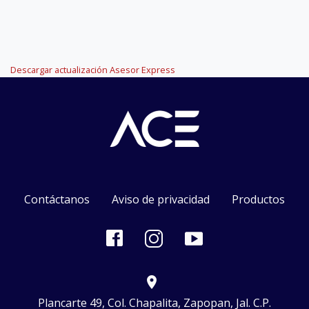
Descargar actualización Asesor Express
Contáctanos
Aviso de privacidad
Productos
location_on
Plancarte 49, Col. Chapalita, Zapopan, Jal. C.P.