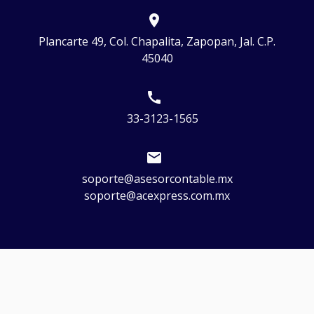
location_on
Plancarte 49, Col. Chapalita, Zapopan, Jal. C.P.
45040
call
33-3123-1565
email
soporte@asesorcontable.mx
soporte@acexpress.com.mx